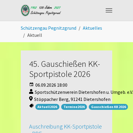
Skip to main content
You are here:
Schützengau Pegnitzgrund
Aktuelles
Aktuell
45. Gauschießen KK-
Sportpistole 2026
06.09.2026 18:00
Sportschützenverein Dietershofen u. Umgeb. e.V.
Stöppacher Berg, 91241 Dietershofen
Aktuell2026
Termine2026
Gauschießen KK 2026
Auschreibung KK-Sportpistole