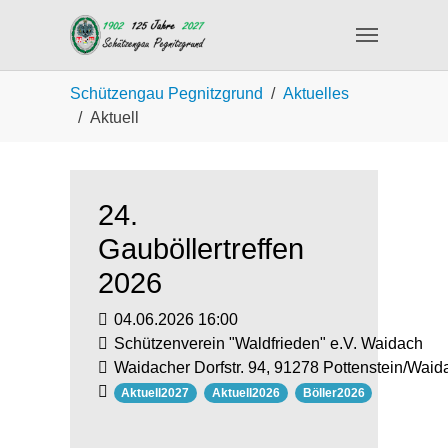
Skip to main content
You are here:
Schützengau Pegnitzgrund
Aktuelles
Aktuell
24.
Gauböllertreffen
2026
04.06.2026 16:00
Schützenverein "Waldfrieden" e.V. Waidach
Waidacher Dorfstr. 94, 91278 Pottenstein/Waid
Aktuell2027
Aktuell2026
Böller2026