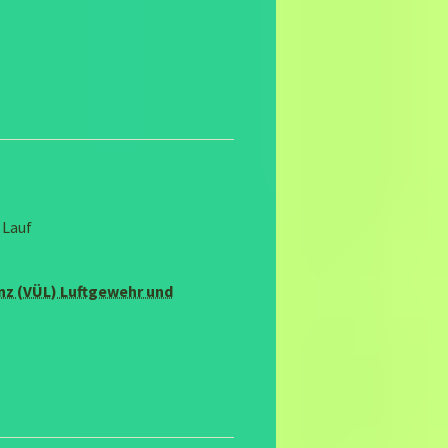
 Lauf
nz (VÜL) Luftgewehr und