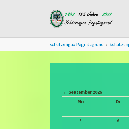
Skip to main content
You are here:
Schützengau Pegnitzgrund
Schützen
←
September 2026
Mo
Di
5
6