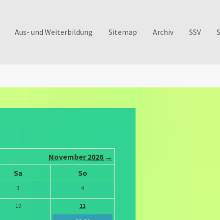
Aus- und Weiterbildung
Sitemap
Archiv
SSV
November 2026
→
Sa
So
3
4
10
11