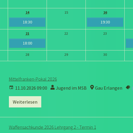
14
15
16
18:30
19:30
21
22
23
18:00
28
29
30
Mittelfranken-Pokal 2026
11.10.2026 09:00
Jugend im MSB
Gau Erlangen
Weiterlesen
Waffensachkunde 2026 Lehrgang 2 - Termin 1