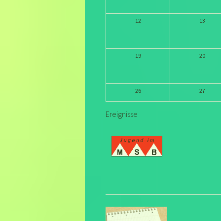
12
13
19
20
26
27
Ereignisse