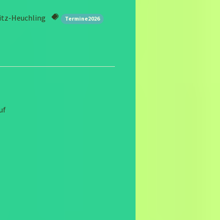
nitz-Heuchling
Termine2026
uf