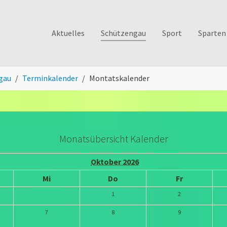
Aktuelles
Schützengau
Sport
Sparten
gau
Terminkalender
Montatskalender
Monatsübersicht Kalender
Oktober 2026
Mi
Do
Fr
1
2
7
8
9