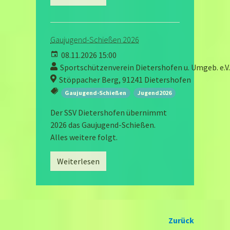
Gaujugend-Schießen 2026
08.11.2026 15:00
Sportschützenverein Dietershofen u. Umgeb. e.V.
Stöppacher Berg, 91241 Dietershofen
Gaujugend-Schießen
Jugend2026
Der SSV Dietershofen übernimmt
2026 das Gaujugend-Schießen.
Alles weitere folgt.
Weiterlesen
Zurück