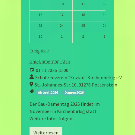
9
10
11
12
13
16
17
18
19
20
23
24
25
26
27
30
1
2
3
4
Ereignisse
Gau-Damentag 2026
01.11.2026 15:00
Schützenverein "Enzian" Kirchenbirkig e.V.
St.-Johannes-Str. 10, 91278 Pottenstein
Aktuell2026
Damen2026
Der Gau-Damentag 2026 findet im
November in Kirchenbirkig statt.
Weitere Infos folgen.
Weiterlesen