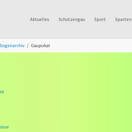
Aktuelles
Schützengau
Sport
Sparten
Bogenarchiv
Gaupokal
se
nisse