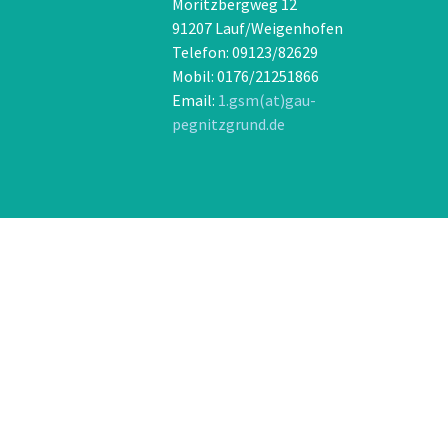
Moritzbergweg 12
91207 Lauf/Weigenhofen
Telefon: 09123/82629
Mobil: 0176/21251866
Email:
1.gsm(at)gau-
pegnitzgrund.de