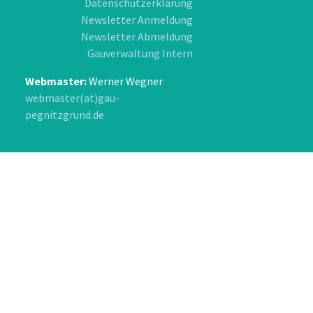
Datenschutzerklärung
Newsletter Anmeldung
Newsletter Abmeldung
Gauverwaltung Intern
Webmaster:
Werner Wegner
webmaster(at)gau-
pegnitzgrund.de